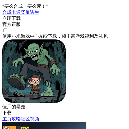
“要么合成，要么死！”
合成
卡通
竖屏
逃生
立即下载
官方正版
使用小米游戏中心APP
下载
，领丰富游戏
福利
及
礼包
僵尸的暴走
下载
主页
攻略
社区
视频