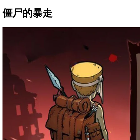
僵尸的暴走