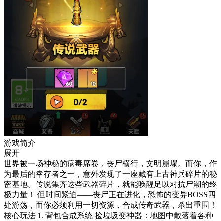
游戏简介
展开
世界被一场神秘的病毒席卷，丧尸横行，文明崩塌。而你，作
为最后的幸存者之一，意外发现了一座藏有上古神兵碎片的秘
密基地。传说集齐这些武器碎片，就能唤醒足以对抗尸潮的终
极力量！ 但时间紧迫——丧尸正在进化，恐怖的变异BOSS四
处游荡，而你必须利用一切资源，合成传奇武器，杀出重围！
核心玩法 1. 背包合成系统 捡垃圾变神器：地图中散落着各种