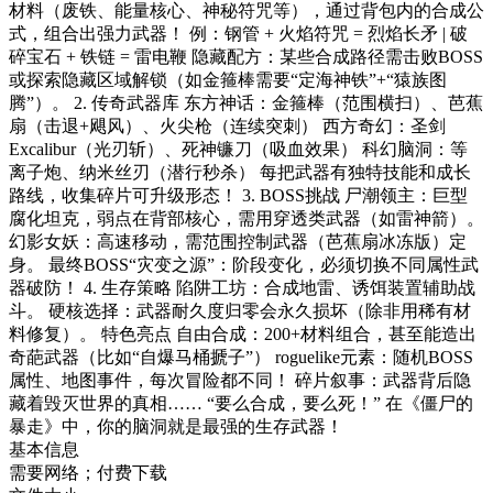
材料（废铁、能量核心、神秘符咒等），通过背包内的合成公
式，组合出强力武器！ 例：钢管 + 火焰符咒 = 烈焰长矛 | 破
碎宝石 + 铁链 = 雷电鞭 隐藏配方：某些合成路径需击败BOSS
或探索隐藏区域解锁（如金箍棒需要“定海神铁”+“猿族图
腾”）。 2. 传奇武器库 东方神话：金箍棒（范围横扫）、芭蕉
扇（击退+飓风）、火尖枪（连续突刺） 西方奇幻：圣剑
Excalibur（光刃斩）、死神镰刀（吸血效果） 科幻脑洞：等
离子炮、纳米丝刃（潜行秒杀） 每把武器有独特技能和成长
路线，收集碎片可升级形态！ 3. BOSS挑战 尸潮领主：巨型
腐化坦克，弱点在背部核心，需用穿透类武器（如雷神箭）。
幻影女妖：高速移动，需范围控制武器（芭蕉扇冰冻版）定
身。 最终BOSS“灾变之源”：阶段变化，必须切换不同属性武
器破防！ 4. 生存策略 陷阱工坊：合成地雷、诱饵装置辅助战
斗。 硬核选择：武器耐久度归零会永久损坏（除非用稀有材
料修复）。 特色亮点 自由合成：200+材料组合，甚至能造出
奇葩武器（比如“自爆马桶搋子”） roguelike元素：随机BOSS
属性、地图事件，每次冒险都不同！ 碎片叙事：武器背后隐
藏着毁灭世界的真相…… “要么合成，要么死！” 在《僵尸的
暴走》中，你的脑洞就是最强的生存武器！
基本信息
需要网络；付费下载