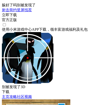
躲好了吗别被发现了
射击
简约
竖屏
找茬
立即下载
官方正版
使用小米游戏中心APP
下载
，领丰富游戏
福利
及
礼包
别被发现了3D
下载
主页
攻略
社区
视频