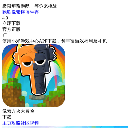
极限熔浆跑酷！等你来挑战
跑酷
像素
横屏
生存
4.0
立即下载
官方正版
使用小米游戏中心APP
下载
，领丰富游戏
福利
及
礼包
像素方块大冒险
下载
主页
攻略
社区
视频