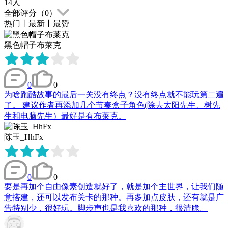
14
人
全部评分（
0
）
热门
丨
最新
丨
最赞
黑色帽子布莱克
0
0
为啥跑酷故事的最后一关没有终点？没有终点就不能玩第二遍
了。 建议作者再添加几个节奏盒子角色(除去太阳先生、树先
生和电脑先生）最好是有布莱克。
陈玉_HhFx
0
0
要是再加个自由像素创造就好了，就是加个主世界，让我们随
意搭建，还可以发布关卡的那种。再多加点皮肤，还有就是广
告特别少，很好玩。脚步声也是我喜欢的那种，很清脆。