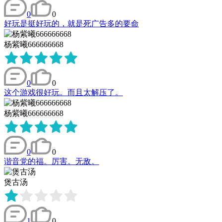
0
0
好玩是挺好玩的，就是死广告多的要命
杨紫曦666666668
0
0
这个游戏很好玩。而且太解压了。
杨紫曦666666668
0
0
谐音党的福。厉害。无敌。
煲古汤
1
0