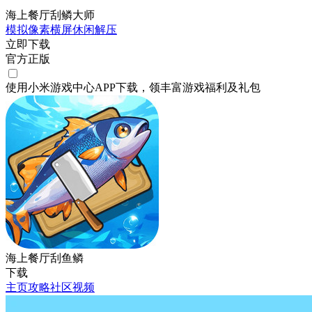
海上餐厅刮鳞大师
模拟
像素
横屏
休闲
解压
立即下载
官方正版
使用小米游戏中心APP
下载
，领丰富游戏
福利
及
礼包
海上餐厅刮鱼鳞
下载
主页
攻略
社区
视频