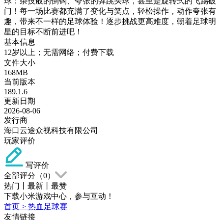
球：杂技般的倒钩、夸张的弹跳头球，甚至是旋转式的飞踢破
门！每一场比赛都充满了变化与笑点，轻松操作，动作夸张有
趣，带来不一样的足球体验！逐步挑战更高难度，朝着足球明
星的目标不断前进吧！
基本信息
12岁以上；无需网络；付费下载
文件大小
168MB
当前版本
189.1.6
更新日期
2026-08-06
发行商
海口云途众视科技有限公司
玩家评价
写评价
全部评分（
0
）
热门
丨
最新
丨
最赞
下载小米游戏中心，参与互动！
首页
>
热血足球赛
友情链接