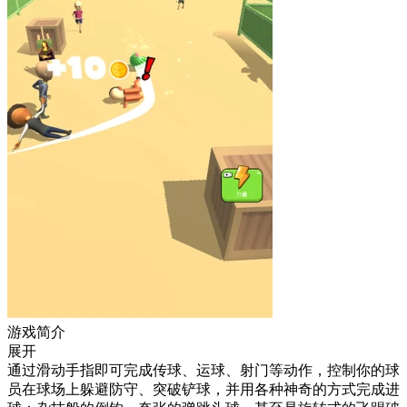
游戏简介
展开
通过滑动手指即可完成传球、运球、射门等动作，控制你的球
员在球场上躲避防守、突破铲球，并用各种神奇的方式完成进