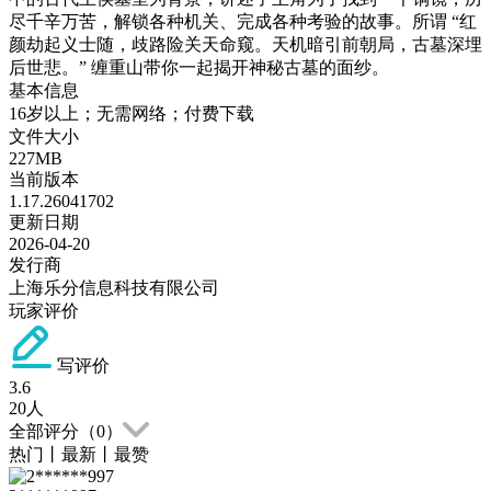
尽千辛万苦，解锁各种机关、完成各种考验的故事。所谓 “红
颜劫起义士随，歧路险关天命窥。天机暗引前朝局，古墓深埋
后世悲。” 缠重山带你一起揭开神秘古墓的面纱。
基本信息
16岁以上；无需网络；付费下载
文件大小
227MB
当前版本
1.17.26041702
更新日期
2026-04-20
发行商
上海乐分信息科技有限公司
玩家评价
写评价
3.6
20
人
全部评分（
0
）
热门
丨
最新
丨
最赞