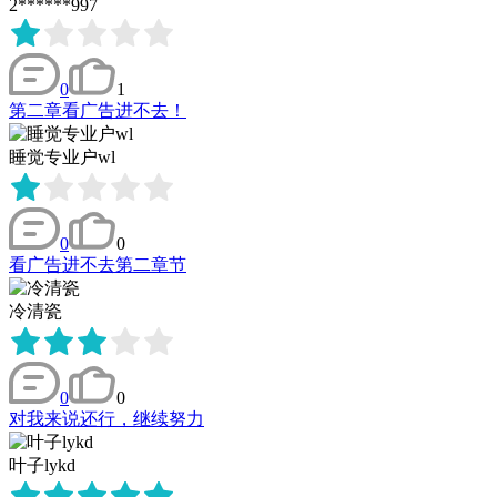
2******997
0
1
第二章看广告进不去！
睡觉专业户wl
0
0
看广告进不去第二章节
冷清瓷
0
0
对我来说还行，继续努力
叶子lykd