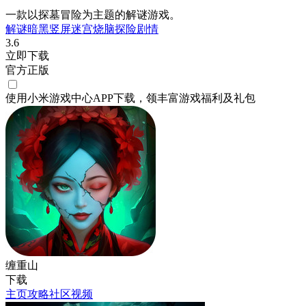
一款以探墓冒险为主题的解谜游戏。
解谜
暗黑
竖屏
迷宫
烧脑
探险
剧情
3.6
立即下载
官方正版
使用小米游戏中心APP
下载
，领丰富游戏
福利
及
礼包
缠重山
下载
主页
攻略
社区
视频