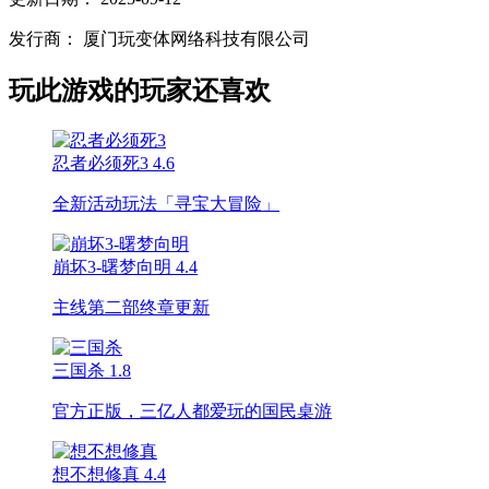
发行商：
厦门玩变体网络科技有限公司
玩此游戏的玩家还喜欢
忍者必须死3
4.6
全新活动玩法「寻宝大冒险」
崩坏3-曙梦向明
4.4
主线第二部终章更新
三国杀
1.8
官方正版，三亿人都爱玩的国民桌游
想不想修真
4.4