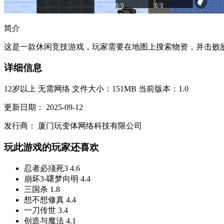
简介
这是一款休闲竞技游戏，玩家需要在地图上搜索物资，并击败敌人
详细信息
12岁以上
无需网络
文件大小：151MB
当前版本：1.0
更新日期：
2025-09-12
发行商：
厦门玩变体网络科技有限公司
玩此游戏的玩家还喜欢
忍者必须死3
4.6
崩坏3-曙梦向明
4.4
三国杀
1.8
想不想修真
4.4
一刀传世
3.4
创造与魔法
4.1