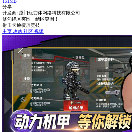
151MB
分享
开发商: 厦门玩变体网络科技有限公司
修勾绝区突围！绝区突围！
射击
卡通
横屏
竞技
主页
攻略
社区
视频