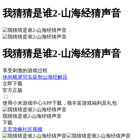
我猜猜是谁2-山海经猜声音
我猜猜是谁2-山海经猜声音
享受刺激的游戏过程
休闲
横屏
写实
益智
山海经
解压
立即下载
官方正版
使用小米游戏中心APP
下载
，领丰富游戏
福利
及
礼包
我猜猜是谁2-山海经猜声音
下载
主页
攻略
社区
视频