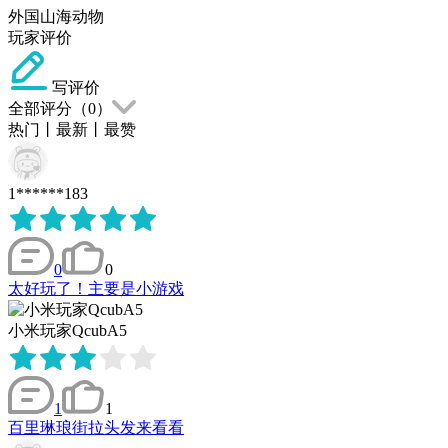
外国山海动物
玩家评价
写评价
全部评分（
0
）
热门
丨
最新
丨
最赞
1******183
0
0
太好玩了！主要是小游戏
小米玩家QcubA5
1
1
百里琳琅街拉头发来看看