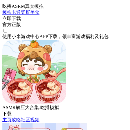
吃播ASRM真实模拟
模拟
卡通
竖屏
美食
立即下载
官方正版
使用小米游戏中心APP
下载
，领丰富游戏
福利
及
礼包
ASMR解压大合集-吃播模拟
下载
主页
攻略
社区
视频