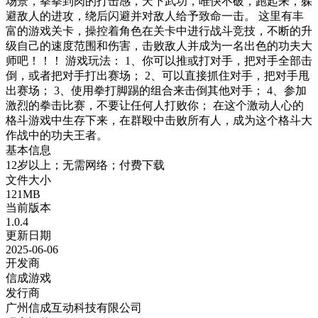
场景，拳拳到肉的打击感，天下武功，唯快不破，跑起来，躲
避敌人的进攻，绕后闪避并对敌人给予致命一击。 这里有丰
富的游戏关卡，操控着角色在关卡中进行战斗竞技，不断的升
级自己的速度范围和伤害，击败敌人并成为一名出色的功夫大
师吧！！！ 游戏玩法： 1、你可以推或打对手，把对手全部击
倒，或者把对手打出赛场； 2、可以直接抓住对手，把对手甩
出赛场； 3、使用拳打脚踢的组合来击倒其他对手； 4、参加
激烈的拳击比赛，不要让任何人打败你； 在这个激动人心的
格斗游戏中生存下来，在群殴中击败所有人，成为这个格斗大
作战中的功夫王者。
基本信息
12岁以上；无需网络；付费下载
文件大小
121MB
当前版本
1.0.4
更新日期
2025-06-06
开发商
信成游戏
发行商
广州信成互动科技有限公司