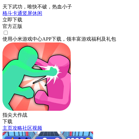
天下武功，唯快不破，热血小子
格斗
卡通
竖屏
休闲
立即下载
官方正版
使用小米游戏中心APP
下载
，领丰富游戏
福利
及
礼包
指尖大作战
下载
主页
攻略
社区
视频