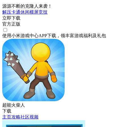
源源不断的克隆人来袭！
解压
卡通
休闲
横屏
竞技
立即下载
官方正版
使用小米游戏中心APP
下载
，领丰富游戏
福利
及
礼包
超能火柴人
下载
主页
攻略
社区
视频