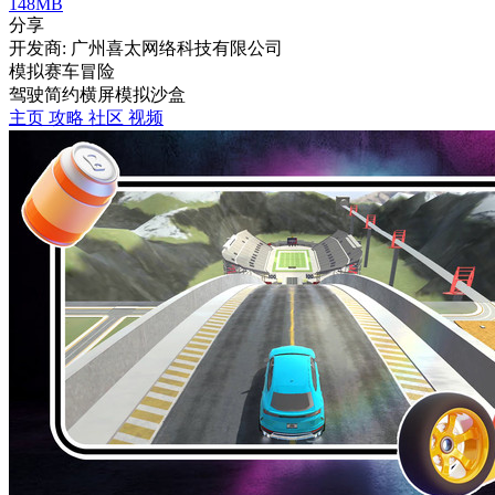
148MB
分享
开发商: 广州喜太网络科技有限公司
模拟赛车冒险
驾驶
简约
横屏
模拟
沙盒
主页
攻略
社区
视频