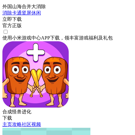
外国山海合并大消除
消除
卡通
竖屏
休闲
立即下载
官方正版
使用小米游戏中心APP
下载
，领丰富游戏
福利
及
礼包
合成怪兽进化
下载
主页
攻略
社区
视频