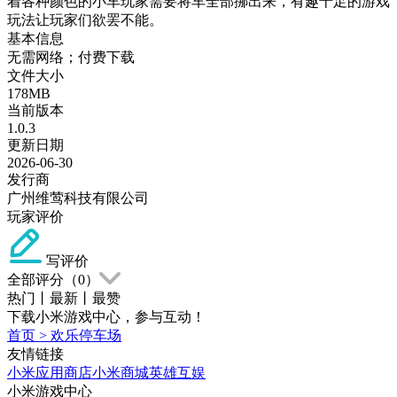
着各种颜色的小车玩家需要将车全部挪出来，有趣十足的游戏
玩法让玩家们欲罢不能。
基本信息
无需网络；付费下载
文件大小
178MB
当前版本
1.0.3
更新日期
2026-06-30
发行商
广州维莺科技有限公司
玩家评价
写评价
全部评分（
0
）
热门
丨
最新
丨
最赞
下载小米游戏中心，参与互动！
首页
>
欢乐停车场
友情链接
小米应用商店
小米商城
英雄互娱
小米游戏中心