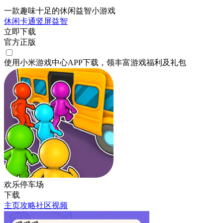
一款趣味十足的休闲益智小游戏
休闲
卡通
竖屏
益智
立即下载
官方正版
使用小米游戏中心APP
下载
，领丰富游戏
福利
及
礼包
欢乐停车场
下载
主页
攻略
社区
视频