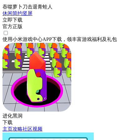
吞噬萝卜刀击退青蛙人
休闲
简约
竖屏
立即下载
官方正版
使用小米游戏中心APP
下载
，领丰富游戏
福利
及
礼包
进化黑洞
下载
主页
攻略
社区
视频