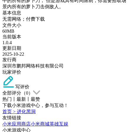
中的所有的萝卜刀， 但是游戏具有时间限制，你需要拾取场
景内所有的萝卜刀击倒敌人。
基本信息
无需网络；付费下载
文件大小
60MB
当前版本
1.0.4
更新日期
2025-10-22
发行商
深圳市鹏邦网络科技有限公司
玩家评价
写评价
全部评分（
0
）
热门
丨
最新
丨
最赞
下载小米游戏中心，参与互动！
首页
>
进化黑洞
友情链接
小米应用商店
小米商城
英雄互娱
小米游戏中心