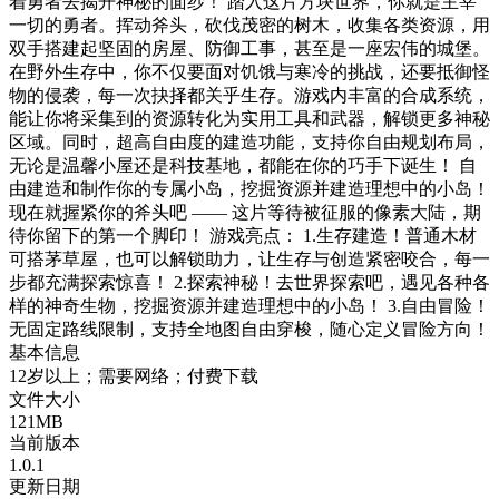
着勇者去揭开神秘的面纱！ 踏入这片方块世界，你就是主宰
一切的勇者。挥动斧头，砍伐茂密的树木，收集各类资源，用
双手搭建起坚固的房屋、防御工事，甚至是一座宏伟的城堡。
在野外生存中，你不仅要面对饥饿与寒冷的挑战，还要抵御怪
物的侵袭，每一次抉择都关乎生存。游戏内丰富的合成系统，
能让你将采集到的资源转化为实用工具和武器，解锁更多神秘
区域。同时，超高自由度的建造功能，支持你自由规划布局，
无论是温馨小屋还是科技基地，都能在你的巧手下诞生！ 自
由建造和制作你的专属小岛，挖掘资源并建造理想中的小岛！
现在就握紧你的斧头吧 —— 这片等待被征服的像素大陆，期
待你留下的第一个脚印！ 游戏亮点： 1.生存建造！普通木材
可搭茅草屋，也可以解锁助力，让生存与创造紧密咬合，每一
步都充满探索惊喜！ 2.探索神秘！去世界探索吧，遇见各种各
样的神奇生物，挖掘资源并建造理想中的小岛！ 3.自由冒险！
无固定路线限制，支持全地图自由穿梭，随心定义冒险方向！
基本信息
12岁以上；需要网络；付费下载
文件大小
121MB
当前版本
1.0.1
更新日期