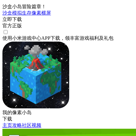
沙盒小岛冒险篇章！
沙盒
模拟
生存
像素
横屏
立即下载
官方正版
使用小米游戏中心APP
下载
，领丰富游戏
福利
及
礼包
我的像素小岛
下载
主页
攻略
社区
视频