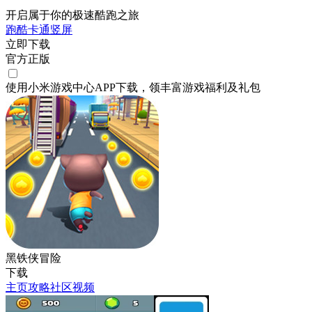
开启属于你的极速酷跑之旅
跑酷
卡通
竖屏
立即下载
官方正版
使用小米游戏中心APP
下载
，领丰富游戏
福利
及
礼包
黑铁侠冒险
下载
主页
攻略
社区
视频