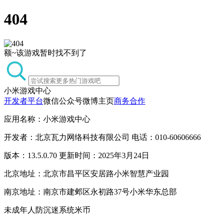
404
额~该游戏暂时找不到了
小米游戏中心
开发者平台
微信公众号
微博主页
商务合作
应用名称：小米游戏中心
开发者：北京瓦力网络科技有限公司 电话：010-60606666
版本：13.5.0.70 更新时间：2025年3月24日
北京地址：北京市昌平区安居路小米智慧产业园
南京地址：南京市建邺区永初路37号小米华东总部
未成年人防沉迷系统
米币