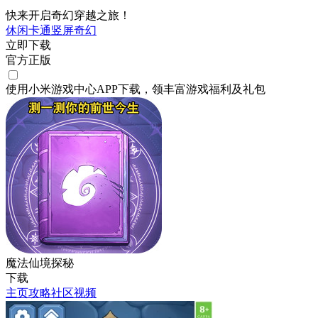
快来开启奇幻穿越之旅！
休闲
卡通
竖屏
奇幻
立即下载
官方正版
使用小米游戏中心APP
下载
，领丰富游戏
福利
及
礼包
魔法仙境探秘
下载
主页
攻略
社区
视频