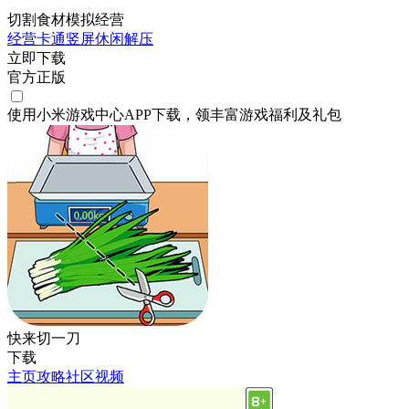
切割食材模拟经营
经营
卡通
竖屏
休闲
解压
立即下载
官方正版
使用小米游戏中心APP
下载
，领丰富游戏
福利
及
礼包
快来切一刀
下载
主页
攻略
社区
视频