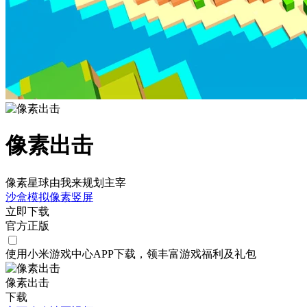
像素出击
像素星球由我来规划主宰
沙盒
模拟
像素
竖屏
立即下载
官方正版
使用小米游戏中心APP
下载
，领丰富游戏
福利
及
礼包
像素出击
下载