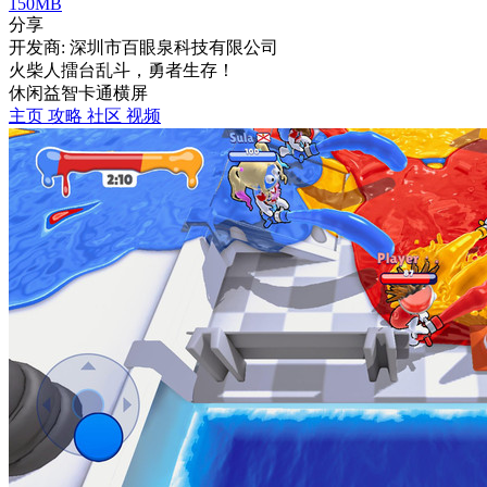
150MB
分享
开发商: 深圳市百眼泉科技有限公司
火柴人擂台乱斗，勇者生存！
休闲
益智
卡通
横屏
主页
攻略
社区
视频