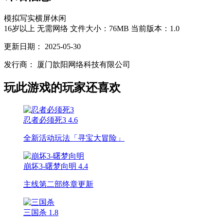
模拟
写实
横屏
休闲
16岁以上
无需网络
文件大小：76MB
当前版本：1.0
更新日期：
2025-05-30
发行商：
厦门歆阳网络科技有限公司
玩此游戏的玩家还喜欢
忍者必须死3
4.6
全新活动玩法「寻宝大冒险」
崩坏3-曙梦向明
4.4
主线第二部终章更新
三国杀
1.8