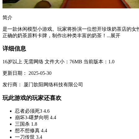
简介
是一款休闲模型小游戏。玩家将扮演一位想开珍珠奶茶店的女
正确的奶茶原料卡牌，制作出种类丰富的奶茶！...
展开
详细信息
16岁以上
无需网络
文件大小：76MB
当前版本：1.0
更新日期：
2025-05-30
发行商：
厦门歆阳网络科技有限公司
玩此游戏的玩家还喜欢
忍者必须死3
4.6
崩坏3-曙梦向明
4.4
三国杀
1.8
想不想修真
4.4
一刀传世
3.4