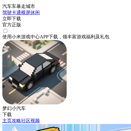
汽车车暴走城市
驾驶
卡通
横屏
休闲
立即下载
官方正版
使用小米游戏中心APP
下载
，领丰富游戏
福利
及
礼包
梦幻小汽车
下载
主页
攻略
社区
视频