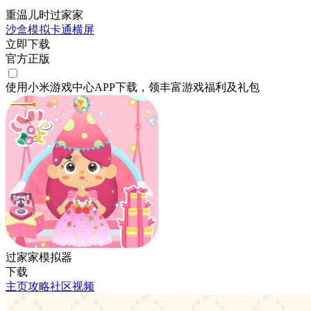
重温儿时过家家
沙盒
模拟
卡通
横屏
立即下载
官方正版
使用小米游戏中心APP
下载
，领丰富游戏
福利
及
礼包
过家家模拟器
下载
主页
攻略
社区
视频