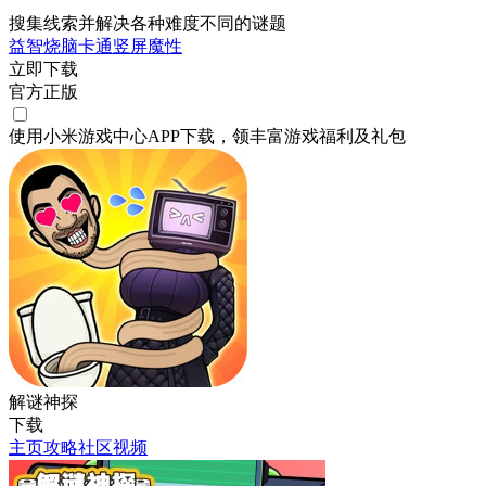
搜集线索并解决各种难度不同的谜题
益智
烧脑
卡通
竖屏
魔性
立即下载
官方正版
使用小米游戏中心APP
下载
，领丰富游戏
福利
及
礼包
解谜神探
下载
主页
攻略
社区
视频