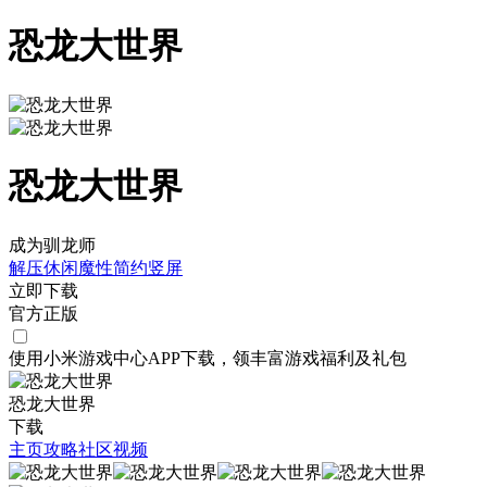
恐龙大世界
恐龙大世界
成为驯龙师
解压
休闲
魔性
简约
竖屏
立即下载
官方正版
使用小米游戏中心APP
下载
，领丰富游戏
福利
及
礼包
恐龙大世界
下载
主页
攻略
社区
视频