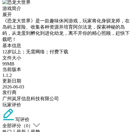
游戏简介
展开
《恐龙大世界》是一款趣味休闲游戏，玩家将化身驯龙师，在
岛屿上冒险、收集各种资源并培育阿尔法龙，探索神秘的岛
屿，从龙蛋到孵化到进化幼龙，离不开你的精心照顾，赶快下
载吧！
基本信息
12岁以上；无需网络；付费下载
文件大小
99MB
当前版本
1.1.2
更新日期
2026-06-03
发行商
广州岚牙信息科技有限公司
玩家评价
写评价
全部评分（
0
）
热门
丨
最新
丨
最赞