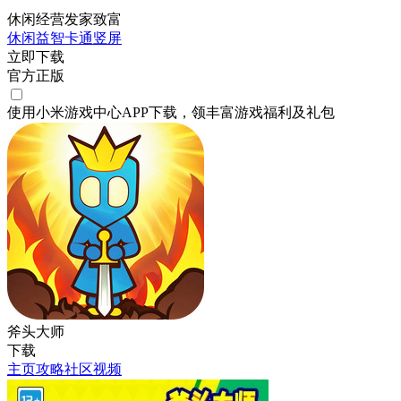
休闲经营发家致富
休闲
益智
卡通
竖屏
立即下载
官方正版
使用小米游戏中心APP
下载
，领丰富游戏
福利
及
礼包
斧头大师
下载
主页
攻略
社区
视频