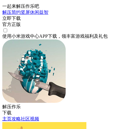
一起来解压作乐吧
解压
简约
竖屏
休闲
益智
立即下载
官方正版
使用小米游戏中心APP
下载
，领丰富游戏
福利
及
礼包
解压作乐
下载
主页
攻略
社区
视频