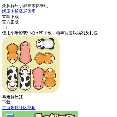
众多解压小游戏等你来玩
解压
卡通
竖屏
休闲
立即下载
官方正版
使用小米游戏中心APP
下载
，领丰富游戏
福利
及
礼包
暴走解压狂
下载
主页
攻略
社区
视频