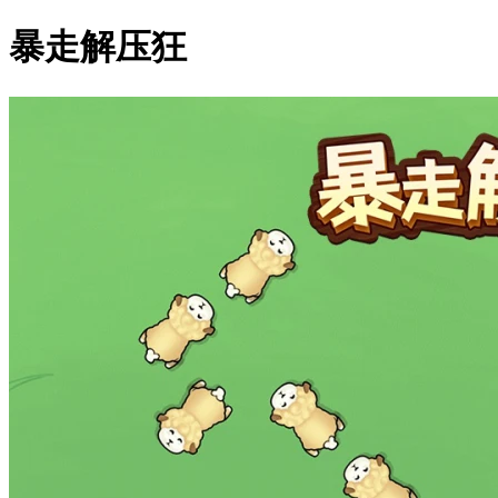
暴走解压狂