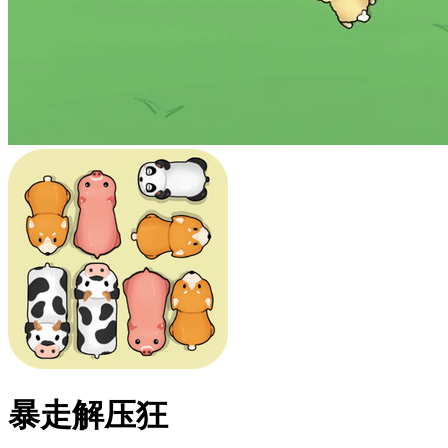
暴走解压狂