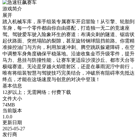
游戏简介
展开
踏入机械车库，亲手组装专属赛车开启冒险！从引擎、轮胎到
车身，每一个零件都由你自由搭配，打造独一无二的竞速座
驾。驾驶爱车驶入险象环生的赛道：布满尖刺的隧道、锯齿状
起伏路面、突然塌陷的裂隙，甚至旋转钢球阻挡前路。你需精
准操控油门与方向，利用加速冲刺、腾空跳跃躲避障碍，在空
中调整车身角度确保平稳落地。沿途收集金币升级零件，提升
马力、悬挂与防撞性能，让赛车更适应沙漠沙丘、都市天台等
极端赛道。无论是穿越火焰喷射区，还是在暴雨泥泞中前行，
唯有将组装智慧与驾驶技巧完美结合，冲破所有阻碍率先抵达
终点，才能在这场速度与创意的对决中登顶！
基本信息
12岁以上；无需网络；付费下载
文件大小
74MB
当前版本
1.0.0
更新日期
2025-05-27
发行商