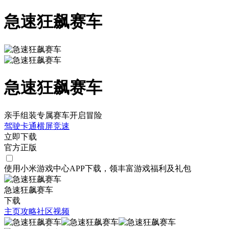
急速狂飙赛车
急速狂飙赛车
亲手组装专属赛车开启冒险
驾驶
卡通
横屏
竞速
立即下载
官方正版
使用小米游戏中心APP
下载
，领丰富游戏
福利
及
礼包
急速狂飙赛车
下载
主页
攻略
社区
视频