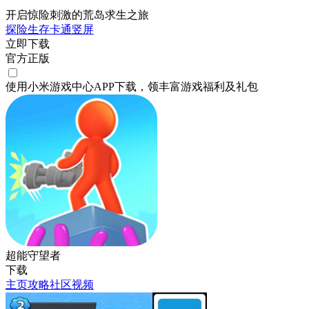
开启惊险刺激的荒岛求生之旅
探险
生存
卡通
竖屏
立即下载
官方正版
使用小米游戏中心APP
下载
，领丰富游戏
福利
及
礼包
超能守望者
下载
主页
攻略
社区
视频