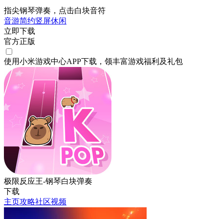
指尖钢琴弹奏，点击白块音符
音游
简约
竖屏
休闲
立即下载
官方正版
使用小米游戏中心APP
下载
，领丰富游戏
福利
及
礼包
极限反应王-钢琴白块弹奏
下载
主页
攻略
社区
视频