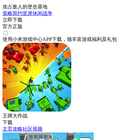
攻占敌人的堡垒基地
策略
简约
竖屏
休闲
战争
立即下载
官方正版
使用小米游戏中心APP
下载
，领丰富游戏
福利
及
礼包
王牌大作战
下载
主页
攻略
社区
视频