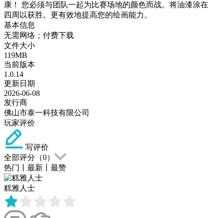
康！ 您必须与团队一起为比赛场地的颜色而战。将油漆涂在
四周以获胜。更有效地提高您的绘画能力。
基本信息
无需网络；付费下载
文件大小
119MB
当前版本
1.0.14
更新日期
2026-06-08
发行商
佛山市泰一科技有限公司
玩家评价
写评价
全部评分（
0
）
热门
丨
最新
丨
最赞
糕雅人士