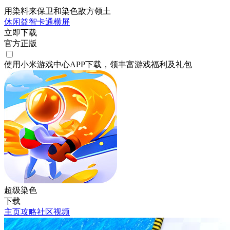
用染料来保卫和染色敌方领土
休闲
益智
卡通
横屏
立即下载
官方正版
使用小米游戏中心APP
下载
，领丰富游戏
福利
及
礼包
超级染色
下载
主页
攻略
社区
视频