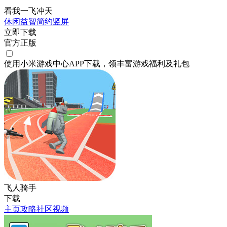
看我一飞冲天
休闲
益智
简约
竖屏
立即下载
官方正版
使用小米游戏中心APP
下载
，领丰富游戏
福利
及
礼包
飞人骑手
下载
主页
攻略
社区
视频