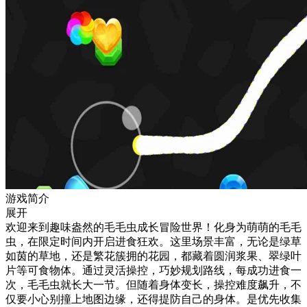
游戏简介
展开
欢迎来到趣味盎然的毛毛虫成长冒险世界！化身为萌萌的毛毛
虫，在限定时间内开启进食狂欢。这里场景丰富，无论是绿草
如茵的草地，还是繁花簇拥的花园，都藏着圆润浆果、翠绿叶
片等可食物体。通过灵活操控，巧妙规划路线，每成功进食一
次，毛毛虫就长大一节。但随着身体变长，操控难度飙升，不
仅要小心别撞上地图边缘，还得提防自己的身体。是优先收集