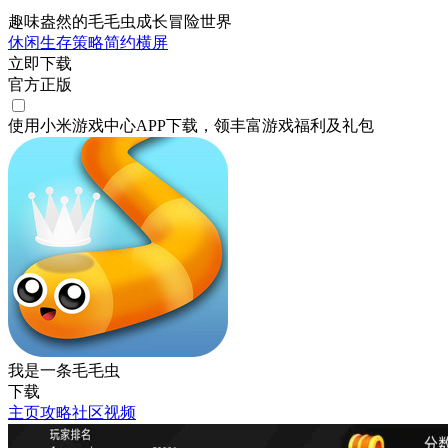
趣味盎然的毛毛虫成长冒险世界
休闲
生存
策略
简约
横屏
立即下载
官方正版
使用小米游戏中心APP
下载
，领丰富游戏
福利
及
礼包
我是一条毛毛虫
下载
主页
攻略
社区
视频