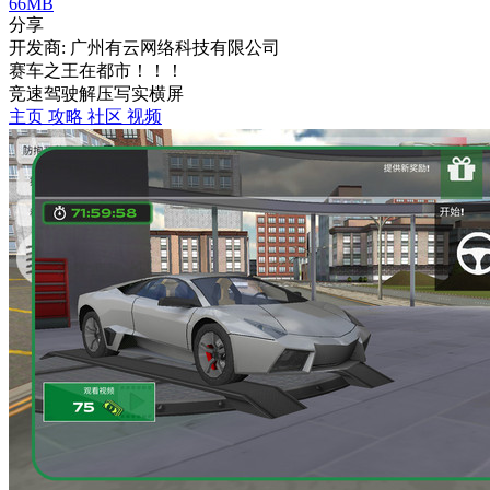
66MB
分享
开发商: 广州有云网络科技有限公司
赛车之王在都市！！！
竞速
驾驶
解压
写实
横屏
主页
攻略
社区
视频