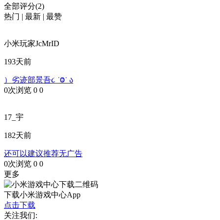
全部评分(2)
热门
|
最新
|
最赞
小米玩家JcMrID
193天前
）劣迹部景吾૮ ˙Ⱉ˙ ა
0次浏览
0
0
17_宇
182天前
还可以建议推荐无广告
0次浏览
0
0
更多
下载小米游戏中心App
点击下载
关注我们: