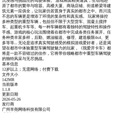
沉浸感与挑战性的驾驶体验。 游戏画面精美逼真，生动地还
原了都市的繁华与喧嚣。高楼大厦、商场店铺、街道桥梁等建
筑元素一应俱全，让玩家仿若置身于真实的都市之中。而川流
不息的车辆更是增添了环境的复杂性和真实感。 玩家将操控
多种类型的重型车辆，包括但不限于大型货车、混凝土搅拌
车、起重机卡车等。每一种车辆都有着独特的驾驶特性和操作
手感。游戏的核心玩法围绕着在都市中完成各类任务展开。任
务种类丰富多样，后勤、燃油输送、修理、建造极限4x4、更
多等等... 无论是追求真实驾驶感受的模拟游戏爱好者，还是渴
望在都市中体验重型车辆驾驶魅力的玩家，《我爱开卡车》都
将是一款不容错过的佳作，它将带你领略都市中重型车辆驾驶
的独特风采与无尽挑战。
基本信息
12岁以上；无需网络；付费下载
文件大小
142MB
当前版本
1.1.8
更新日期
2026-05-26
发行商
广州羊尧网络科技有限公司