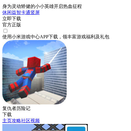
身为灵动矫健的小小英雄开启热血征程
休闲
益智
卡通
竖屏
立即下载
官方正版
使用小米游戏中心APP
下载
，领丰富游戏
福利
及
礼包
复仇者历险记
下载
主页
攻略
社区
视频