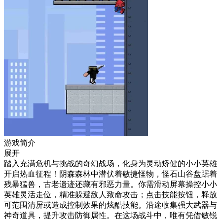
游戏简介
展开
踏入充满危机与挑战的奇幻战场，化身为灵动矫健的小小英雄
开启热血征程！阴森森林中潜伏着敏捷怪物，怪石山谷盘踞着
残暴猛兽，古老遗迹还藏有邪恶力量。你需滑动屏幕操控小小
英雄灵活走位，精准躲避敌人致命攻击；点击技能按钮，释放
可范围清屏或造成控制效果的炫酷技能。沿途收集强大武器与
神奇道具，提升攻击防御属性。在这场战斗中，唯有凭借敏锐