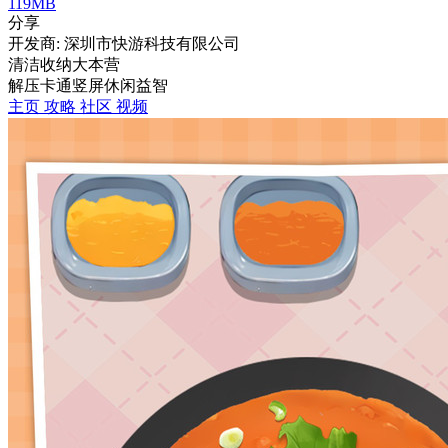
119MB
分享
开发商: 深圳市快游科技有限公司
清洁收纳大本营
解压
卡通
竖屏
休闲
益智
主页
攻略
社区
视频