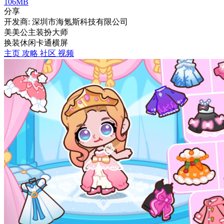
106MB
分享
开发商: 深圳市海氪斯科技有限公司
美美公主装扮大师
换装
休闲
卡通
横屏
主页
攻略
社区
视频