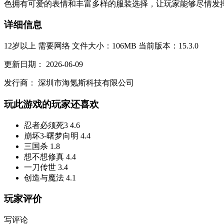
色拥有可爱的表情和丰富多样的服装选择，让玩家能够尽情发挥
详细信息
12岁以上
需要网络
文件大小：106MB
当前版本：15.3.0
更新日期：
2026-06-09
发行商：
深圳市海氪斯科技有限公司
玩此游戏的玩家还喜欢
忍者必须死3
4.6
崩坏3-曙梦向明
4.4
三国杀
1.8
想不想修真
4.4
一刀传世
3.4
创造与魔法
4.1
玩家评价
写评论