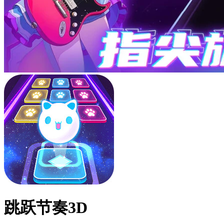
跳跃节奏3D