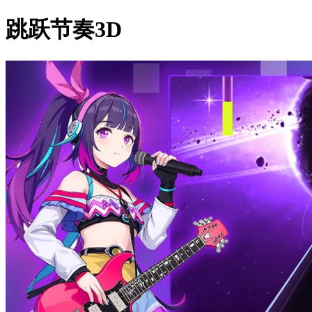
跳跃节奏3D