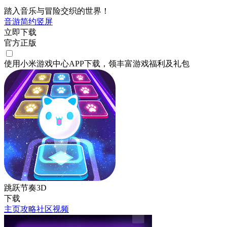
踏入音乐与冒险交织的世界！
音游
简约
竖屏
立即下载
官方正版
使用小米游戏中心APP
下载
，领丰富游戏
福利
及
礼包
跳跃节奏3D
下载
主页
攻略
社区
视频