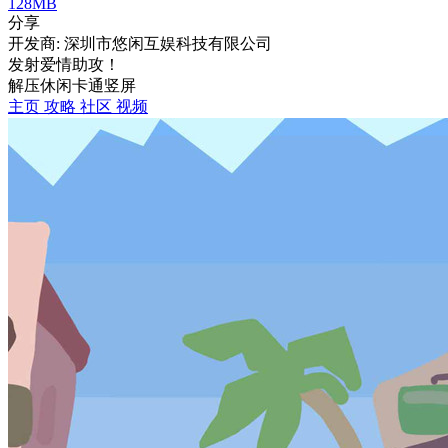
128MB
分享
开发商: 深圳市悠闲互娱科技有限公司
发射爱情助攻！
解压
休闲
卡通
竖屏
主页
攻略
社区
视频