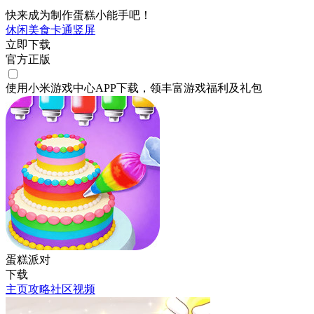
快来成为制作蛋糕小能手吧！
休闲
美食
卡通
竖屏
立即下载
官方正版
使用小米游戏中心APP
下载
，领丰富游戏
福利
及
礼包
蛋糕派对
下载
主页
攻略
社区
视频