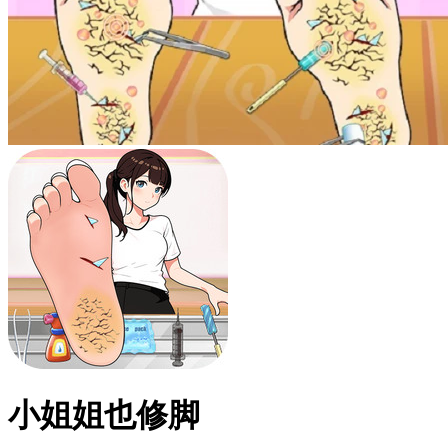
小姐姐也修脚