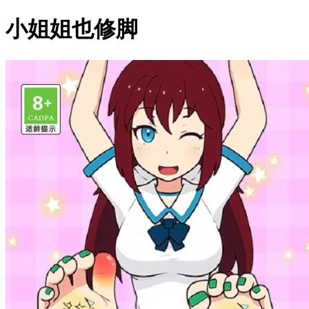
小姐姐也修脚