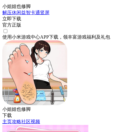
小姐姐也修脚
解压
休闲
益智
卡通
竖屏
立即下载
官方正版
使用小米游戏中心APP
下载
，领丰富游戏
福利
及
礼包
小姐姐也修脚
下载
主页
攻略
社区
视频