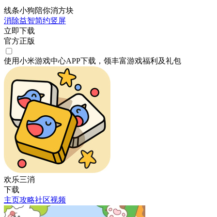
线条小狗陪你消方块
消除
益智
简约
竖屏
立即下载
官方正版
使用小米游戏中心APP
下载
，领丰富游戏
福利
及
礼包
欢乐三消
下载
主页
攻略
社区
视频