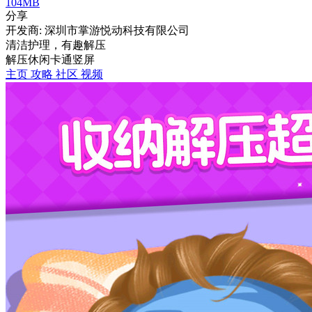
104MB
分享
开发商: 深圳市掌游悦动科技有限公司
清洁护理，有趣解压
解压
休闲
卡通
竖屏
主页
攻略
社区
视频