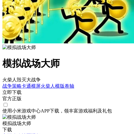
模拟战场大师
火柴人毁灭大战争
战争策略
卡通
横屏
火柴人
横版卷轴
立即下载
官方正版
使用小米游戏中心APP
下载
，领丰富游戏
福利
及
礼包
模拟战场大师
下载