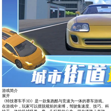
游戏简介
展开
《特技赛车手3D》是一款集跑酷与竞速为一体的赛车游戏。
在游戏中，玩家可以摆脱规矩的束缚，驾驶集速度、技巧、科